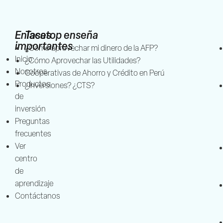
Enlaces
Tasatop enseña
importantes
¿Cómo aprovechar mi dinero de la AFP?
Inicio
¿Cómo Aprovechar las Utilidades?
Nosotros
Cooperativas de Ahorro y Crédito en Perú
Productos
¿Inversiones? ¿CTS?
de
inversión
Preguntas
frecuentes
Ver
centro
de
aprendizaje
Contáctanos