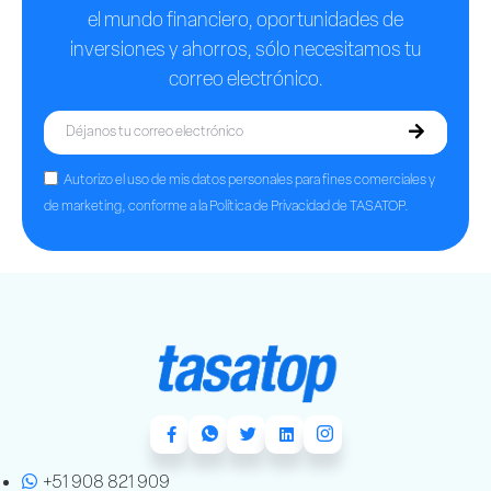
el mundo financiero, oportunidades de
inversiones y ahorros, sólo necesitamos tu
correo electrónico.
Autorizo el uso de mis datos personales para fines comerciales y
de marketing, conforme a la Política de Privacidad de TASATOP.
+51 908 821 909