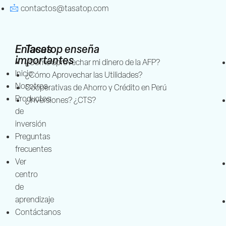
contactos@tasatop.com
Enlaces
Tasatop enseña
importantes
¿Cómo aprovechar mi dinero de la AFP?
Inicio
¿Cómo Aprovechar las Utilidades?
Nosotros
Cooperativas de Ahorro y Crédito en Perú
Productos
¿Inversiones? ¿CTS?
de
inversión
Preguntas
frecuentes
Ver
centro
de
aprendizaje
Contáctanos