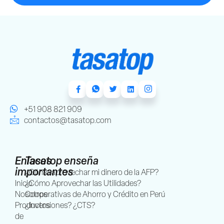
+51 908 821 909
contactos@tasatop.com
Enlaces
Tasatop enseña
importantes
¿Cómo aprovechar mi dinero de la AFP?
Inicio
¿Cómo Aprovechar las Utilidades?
Nosotros
Cooperativas de Ahorro y Crédito en Perú
Productos
¿Inversiones? ¿CTS?
de