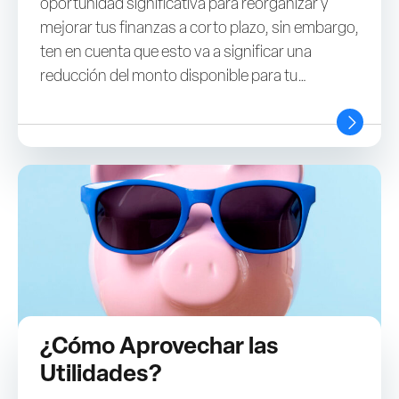
oportunidad significativa para reorganizar y
mejorar tus finanzas a corto plazo, sin embargo,
ten en cuenta que esto va a significar una
reducción del monto disponible para tu
jubilación. Si después de evaluar has decidido
retirar una parte o el total de tu fondo; te
ofrecemos 5 consejos prácticos para gestionar
el retiro de tu AFP este 2024. Estas
recomendaciones te ayudarán a manejar tus
finanzas personales con sabiduría y asegurar tu
tranquilidad financiera.
¿Cómo Aprovechar las
Utilidades?